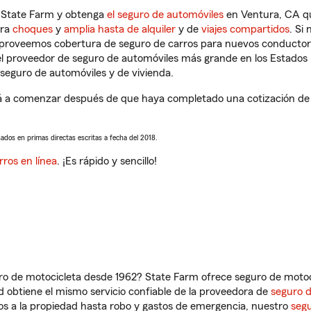
n State Farm y obtenga
el seguro de automóviles
en Ventura, CA qu
tra
choques
y
amplia hasta de alquiler
y de
viajes compartidos
. Si
s proveemos cobertura de seguro de carros para nuevos conductores
l proveedor de seguro de automóviles más grande en los Estados
seguro de automóviles y de vivienda.
 a comenzar después de que haya completado una cotización de se
sados en primas directas escritas a fecha del 2018.
rros en línea
. ¡Es rápido y sencillo!
ro de motocicleta desde 1962? State Farm ofrece seguro de motoci
 obtiene el mismo servicio confiable de la proveedora de
seguro 
os a la propiedad hasta robo y gastos de emergencia, nuestro
segu