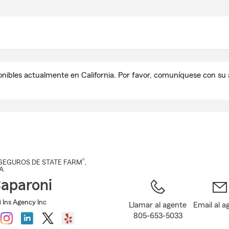
Pasar
al
contenido
principal
onibles actualmente en California. Por favor, comuníquese con s
®
SEGUROS DE STATE FARM
,
CA
aparoni
 Ins Agency Inc
Llamar al agente
Email al a
805-653-5033