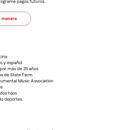
programe pagos futuros.
u manera
cina
és y español
por más de 25 años
os de State Farm
rumental Music Association
os
dos hijos
ndo deportes