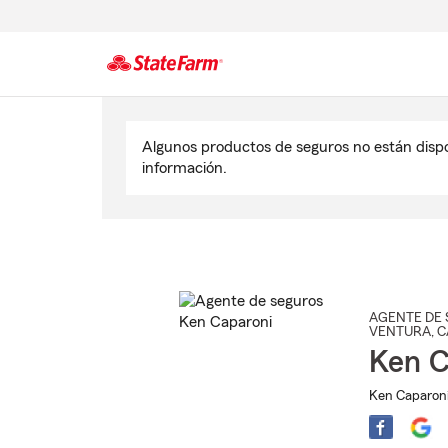
Comienzo
del
Algunos productos de seguros no están disp
contenido
información.
principal
AGENTE DE 
VENTURA
, 
Ken C
Ken Caparoni