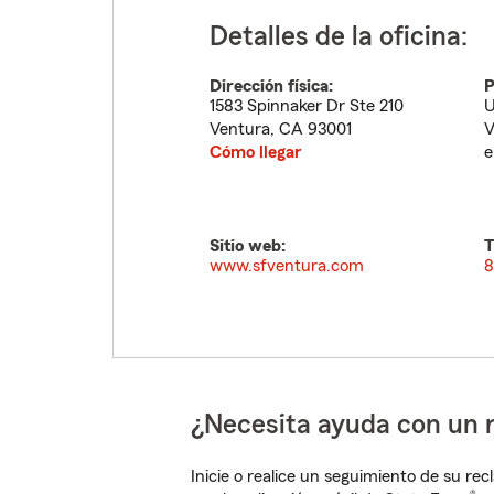
Detalles de la oficina:
Dirección física:
P
1583 Spinnaker Dr Ste 210
U
Ventura
,
CA
93001
V
Cómo llegar
e
Sitio web:
T
www.sfventura.com
8
¿Necesita ayuda con un 
Inicie o realice un seguimiento de su rec