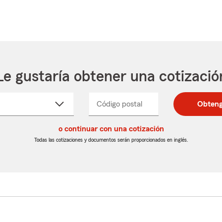
Le gustaría obtener una cotizació
cione
Código postal
Ingresa
Ingresa
Obteng
_____
un
un
re
código
código
cto
o continuar con una cotización
postal
postal
de
de
Todas las cotizaciones y documentos serán proporcionados en inglés.
egable
5
5
dígitos
dígitos